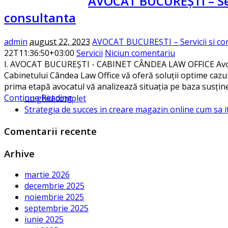
AVOCAT BUCUREȘTI – Ser
consultanta
admin
august 22, 2023
AVOCAT BUCUREȘTI – Servicii si co
22T11:36:50+03:00
Servicii
Niciun comentariu
I. AVOCAT BUCUREȘTI - CABINET CÂNDEA LAW OFFICE Avoca
Cabinetului Cândea Law Office vă oferă soluții optime caz
prima etapă avocatul vă analizează situația pe baza susțin
Continue Reading
un ghid complet
Strategia de succes in creare magazin online cum sa it
Comentarii recente
Arhive
martie 2026
decembrie 2025
noiembrie 2025
septembrie 2025
iunie 2025