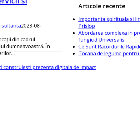
vicii si
Articole recente
Importanta spirituala si li
nsultanta
2023-08-
Prislop
Abordarea complexa in preve
ții din cadrul
fungicid Universalis
ului dumneavoastră. În
Ce Sunt Racordurile Rapid
erilor…
Tocana de legume pentru ia
i construiesti prezenta digitala de impact